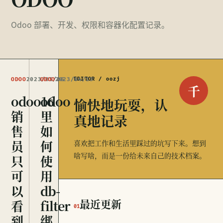
Odoo 部署、开发、权限和容器化配置记录。
ODOO
2023/05/06
ODOO
2023/04/13
EDITOR / oozj
千
odoo16
odoo
愉快地玩耍，认
销
里
真地记录
售
如
员
何
喜欢把工作和生活里踩过的坑写下来。想到
啥写啥，而是一份给未来自己的技术档案。
只
使
可
用
以
db-
最近更新
看
filter
01
到
绑