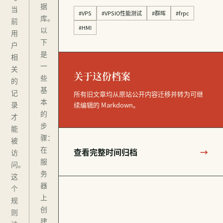
据
当
#VPS
#VPSIO性能测试
#群晖
#frpc
库。
前
#HMI
以
用
下
户
是
相
一
关
关于这份档案
些
的
基
记
所有旧文章均从原站公开内容迁移并转为可继
本
录
续编辑的 Markdown。
的
才
步
能
骤：
被
在
查看完整时间归档
→
访
服
问。
务
这
器
个
上
规
创
则
建