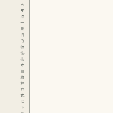
再
支
持
一
些
旧
的
特
性、
技
术
和
编
程
方
式。
以
下