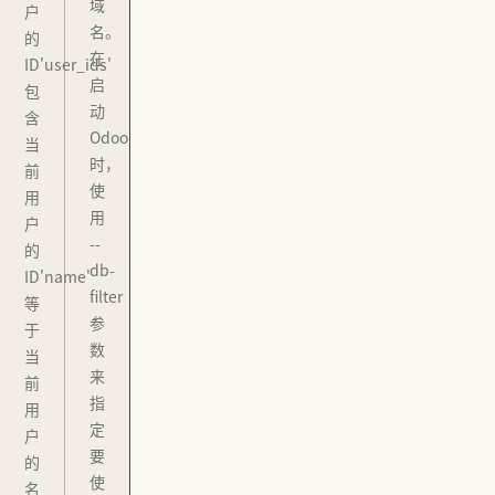
域
户
名。
的
在
ID'user_ids'
启
包
动
含
Odoo
当
时，
前
使
用
用
户
--
的
db-
ID'name'
filter
等
参
于
数
当
来
前
指
用
定
户
要
的
使
名