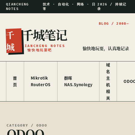
QIANCHENG
技术 · 自动化 · 网络 · 日
2026 / 持续记
NOTES
常
录
千城笔记
千
城
QIANCHENG NOTES
愉快地玩耍，认真地记录
/ 愉快地玩耍吧
域
名
首
Mikrotik
群晖
主
ODO
页
RouterOS
NAS.Synology
机
相
关
CATEGORY / ODOO
ODOO