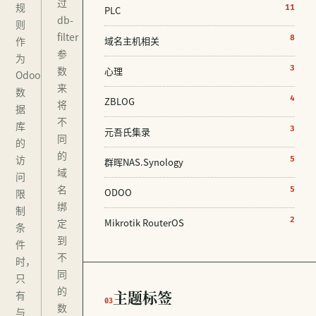
过
规
11
PLC
db-
则
filter
8
作
域名主机相关
参
为
数
3
心理
Odoo
来
数
4
ZBLOG
将
据
不
库
3
元吾氏集录
同
的
的
访
5
群晖NAS.Synology
域
问
名
5
ODOO
限
绑
制
2
定
Mikrotik RouterOS
条
到
件
不
时，
同
只
的
主题标签
有
03
数
与