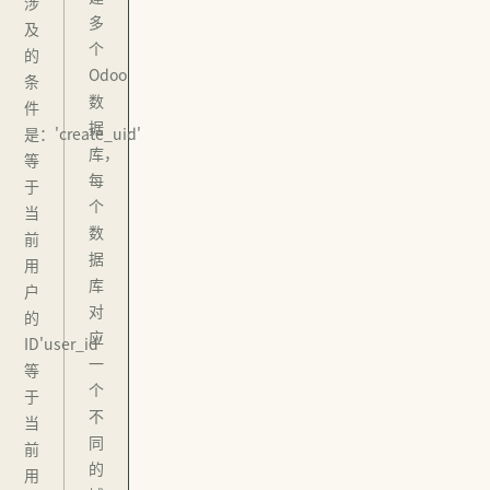
涉
多
及
个
的
Odoo
条
数
件
据
是：'create_uid'
库，
等
每
于
个
当
数
前
据
用
库
户
对
的
应
ID'user_id'
一
等
个
于
不
当
同
前
的
用