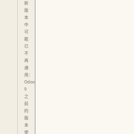
新
版
本
中
可
能
已
不
再
通
用：
Odoo
9
之
前
的
版
本
使