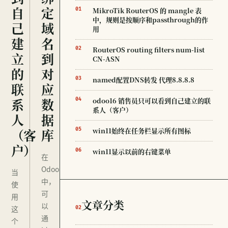
自
定
MikroTik RouterOS 的 mangle 表
01
中，规则是按顺序和passthrough的作
己
域
用
建
名
RouterOS routing filters num-list
02
立
到
CN-ASN
的
对
named配置DNS转发 代理8.8.8.8
03
联
应
系
数
odoo16 销售员只可以看到自己建立的联
04
系人（客户）
人
据
（客
库
win11始终在任务栏显示所有图标
05
户）
win11显示以前的右键菜单
06
在
Odoo
当
中，
使
可
用
文章分类
以
这
02
通
个