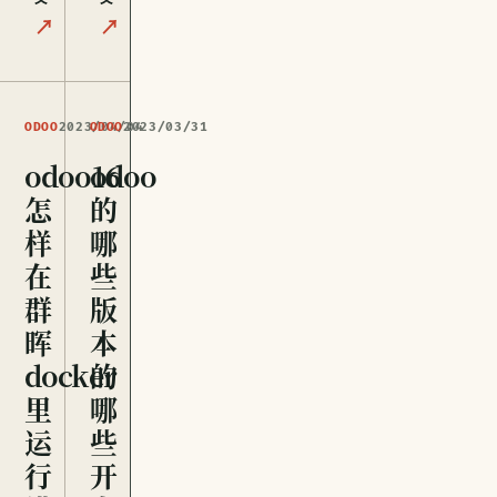
↗
↗
ODOO
2023/04/04
ODOO
2023/03/31
odoo16
odoo
怎
的
样
哪
在
些
群
版
晖
本
docker
的
里
哪
运
些
行
开