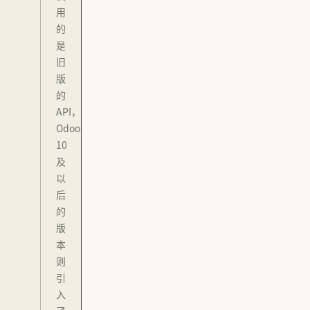
用
的
是
旧
版
的
API，
Odoo
10
及
以
后
的
版
本
则
引
入