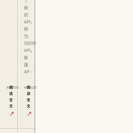
了
新
的
API，
称
为
ODOO
API。
新
版
AP…
#ODOO
阅
#ODOO
阅
读
读
全
全
文
文
↗
↗