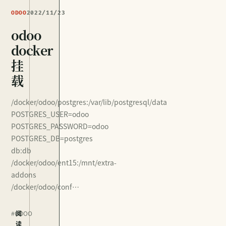
ODOO
2022/11/23
odoo
docker
挂
载
/docker/odoo/postgres:/var/lib/postgresql/data
POSTGRES_USER=odoo
POSTGRES_PASSWORD=odoo
POSTGRES_DB=postgres
db:db
/docker/odoo/ent15:/mnt/extra-
addons
/docker/odoo/conf…
#ODOO
阅
读