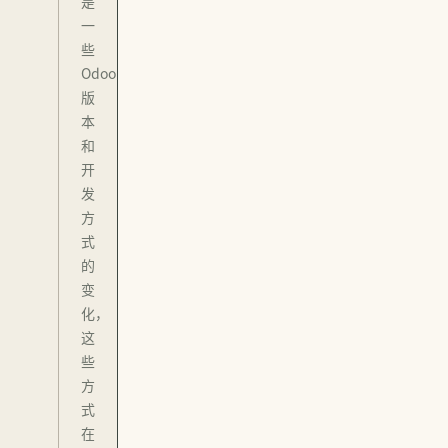
是
一
些
Odoo
版
本
和
开
发
方
式
的
变
化，
这
些
方
式
在