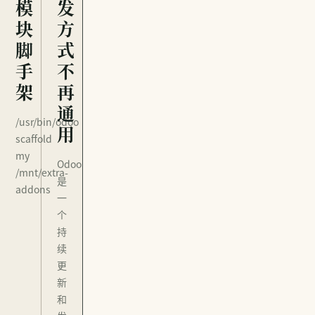
模
发
块
方
脚
式
手
不
架
再
通
/usr/bin/odoo
用
scaffold
my
Odoo
/mnt/extra-
是
addons
一
个
持
续
更
新
和