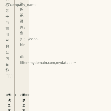
用
称'company_name'
的
等
数
于
据
当
库。
前
例
用
如：./odoo-
户
bin
的
--
公
db-
司
filter=mydomain.com,mydataba…
名
称
['|','|',
…
#ODOO
阅
#ODOO
阅
读
读
全
全
文
文