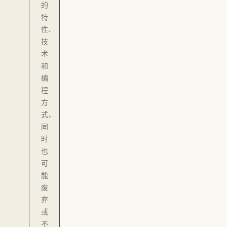
的
特
性、
技
术
和
编
程
方
式，
同
时
也
可
能
废
弃
或
不