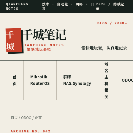
QIANCHENG
技术 · 自动化 · 网络 · 日
2026 / 持续记
NOTES
常
录
千城笔记
千
城
QIANCHENG NOTES
愉快地玩耍，认真地记录
/ 愉快地玩耍吧
域
名
首
Mikrotik
群晖
主
ODO
页
RouterOS
NAS.Synology
机
相
关
首页
/
ODOO
/ 正文
ARCHIVE NO. 042